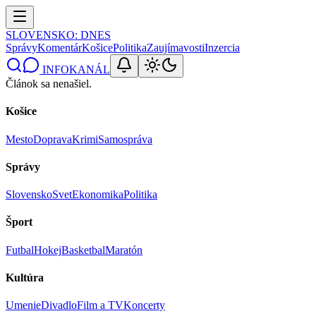
SLOVENSKO
: DNES
Správy
Komentár
Košice
Politika
Zaujímavosti
Inzercia
INFOKANÁL
Článok sa nenašiel.
Košice
Mesto
Doprava
Krimi
Samospráva
Správy
Slovensko
Svet
Ekonomika
Politika
Šport
Futbal
Hokej
Basketbal
Maratón
Kultúra
Umenie
Divadlo
Film a TV
Koncerty