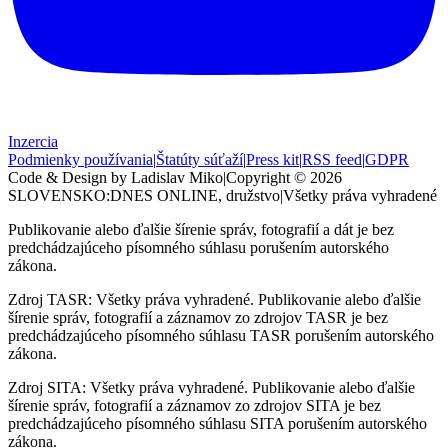
Inzercia
Podmienky používania
|
Štatúty súťaží
|
Press kit
|
RSS feed
|
GDPR
Code & Design by Ladislav Miko
|
Copyright © 2026
SLOVENSKO:DNES
ONLINE, družstvo
|
Všetky práva vyhradené
Publikovanie alebo ďalšie šírenie správ, fotografií a dát je bez
predchádzajúceho písomného súhlasu porušením autorského
zákona.
Zdroj TASR: Všetky práva vyhradené. Publikovanie alebo ďalšie
šírenie správ, fotografií a záznamov zo zdrojov TASR je bez
predchádzajúceho písomného súhlasu TASR porušením autorského
zákona.
Zdroj SITA: Všetky práva vyhradené. Publikovanie alebo ďalšie
šírenie správ, fotografií a záznamov zo zdrojov SITA je bez
predchádzajúceho písomného súhlasu SITA porušením autorského
zákona.