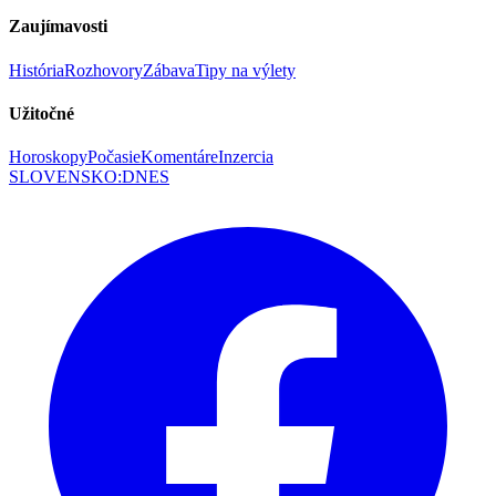
Zaujímavosti
História
Rozhovory
Zábava
Tipy na výlety
Užitočné
Horoskopy
Počasie
Komentáre
Inzercia
SLOVENSKO
:
DNES