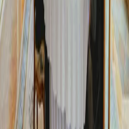
7. 8. 2026
Politika
Voľby by v júli vyhrali progresívci. Smer dopláca
na referendum, Republika rastie
8. 7. 2026
Politika
J. Blanár: Pozícia Slovenska je jednotná, vojenskú
pomoc Ukrajine neposkytne
6. 7. 2026
Košice
Mesto
Doprava
Krimi
Samospráva
Správy