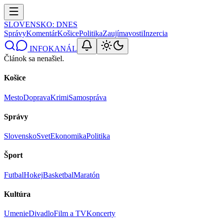
SLOVENSKO
: DNES
Správy
Komentár
Košice
Politika
Zaujímavosti
Inzercia
INFOKANÁL
Článok sa nenašiel.
Košice
Mesto
Doprava
Krimi
Samospráva
Správy
Slovensko
Svet
Ekonomika
Politika
Šport
Futbal
Hokej
Basketbal
Maratón
Kultúra
Umenie
Divadlo
Film a TV
Koncerty