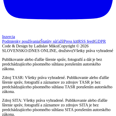
Inzercia
Podmienky používania
|
Štatúty súťaží
|
Press kit
|
RSS feed
|
GDPR
Code & Design by Ladislav Miko
|
Copyright © 2026
SLOVENSKO:DNES
ONLINE, družstvo
|
Všetky práva vyhradené
Publikovanie alebo ďalšie šírenie správ, fotografií a dát je bez
predchádzajúceho písomného súhlasu porušením autorského
zákona.
Zdroj TASR: Všetky práva vyhradené. Publikovanie alebo ďalšie
šírenie správ, fotografií a záznamov zo zdrojov TASR je bez
predchádzajúceho písomného súhlasu TASR porušením autorského
zákona.
Zdroj SITA: Všetky práva vyhradené. Publikovanie alebo ďalšie
šírenie správ, fotografií a záznamov zo zdrojov SITA je bez
predchádzajúceho písomného súhlasu SITA porušením autorského
zákona.