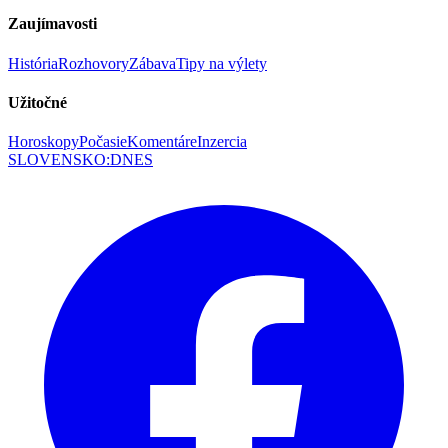
Zaujímavosti
História
Rozhovory
Zábava
Tipy na výlety
Užitočné
Horoskopy
Počasie
Komentáre
Inzercia
SLOVENSKO
:
DNES