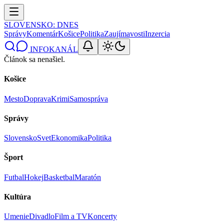
SLOVENSKO
: DNES
Správy
Komentár
Košice
Politika
Zaujímavosti
Inzercia
INFOKANÁL
Článok sa nenašiel.
Košice
Mesto
Doprava
Krimi
Samospráva
Správy
Slovensko
Svet
Ekonomika
Politika
Šport
Futbal
Hokej
Basketbal
Maratón
Kultúra
Umenie
Divadlo
Film a TV
Koncerty