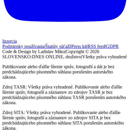
Inzercia
Podmienky používania
|
Štatúty súťaží
|
Press kit
|
RSS feed
|
GDPR
Code & Design by Ladislav Miko
|
Copyright © 2026
SLOVENSKO:DNES
ONLINE, družstvo
|
Všetky práva vyhradené
Publikovanie alebo ďalšie šírenie správ, fotografií a dát je bez
predchádzajúceho písomného súhlasu porušením autorského
zákona.
Zdroj TASR: Všetky práva vyhradené. Publikovanie alebo ďalšie
šírenie správ, fotografií a záznamov zo zdrojov TASR je bez
predchádzajúceho písomného súhlasu TASR porušením autorského
zákona.
Zdroj SITA: Všetky práva vyhradené. Publikovanie alebo ďalšie
šírenie správ, fotografií a záznamov zo zdrojov SITA je bez
predchádzajúceho písomného súhlasu SITA porušením autorského
zákona.