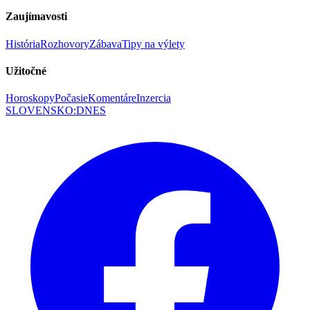
Zaujímavosti
História
Rozhovory
Zábava
Tipy na výlety
Užitočné
Horoskopy
Počasie
Komentáre
Inzercia
SLOVENSKO
:
DNES