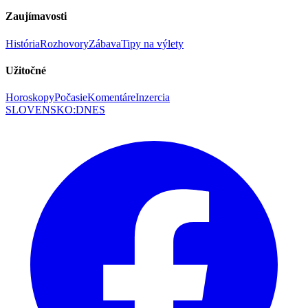
Zaujímavosti
História
Rozhovory
Zábava
Tipy na výlety
Užitočné
Horoskopy
Počasie
Komentáre
Inzercia
SLOVENSKO
:
DNES