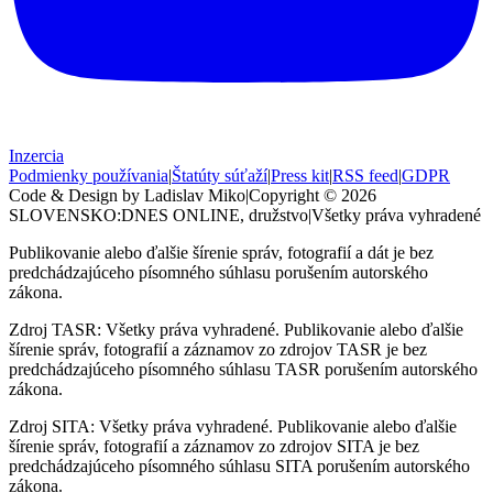
Inzercia
Podmienky používania
|
Štatúty súťaží
|
Press kit
|
RSS feed
|
GDPR
Code & Design by Ladislav Miko
|
Copyright © 2026
SLOVENSKO:DNES
ONLINE, družstvo
|
Všetky práva vyhradené
Publikovanie alebo ďalšie šírenie správ, fotografií a dát je bez
predchádzajúceho písomného súhlasu porušením autorského
zákona.
Zdroj TASR: Všetky práva vyhradené. Publikovanie alebo ďalšie
šírenie správ, fotografií a záznamov zo zdrojov TASR je bez
predchádzajúceho písomného súhlasu TASR porušením autorského
zákona.
Zdroj SITA: Všetky práva vyhradené. Publikovanie alebo ďalšie
šírenie správ, fotografií a záznamov zo zdrojov SITA je bez
predchádzajúceho písomného súhlasu SITA porušením autorského
zákona.