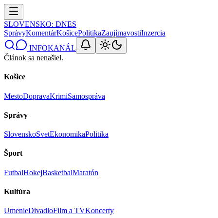
SLOVENSKO
: DNES
Správy
Komentár
Košice
Politika
Zaujímavosti
Inzercia
INFOKANÁL
Článok sa nenašiel.
Košice
Mesto
Doprava
Krimi
Samospráva
Správy
Slovensko
Svet
Ekonomika
Politika
Šport
Futbal
Hokej
Basketbal
Maratón
Kultúra
Umenie
Divadlo
Film a TV
Koncerty