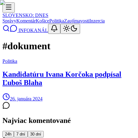
SLOVENSKO
: DNES
Správy
Komentár
Košice
Politika
Zaujímavosti
Inzercia
INFOKANÁL
#
dokument
Politika
Kandidatúru Ivana Korčoka podpísal
Ľuboš Blaha
26. januára 2024
Najviac komentované
24h
7 dní
30 dní