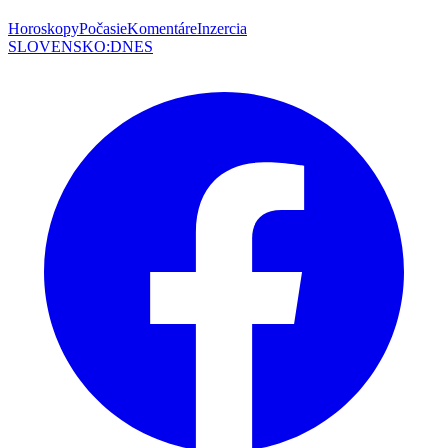
Horoskopy
Počasie
Komentáre
Inzercia
SLOVENSKO
:
DNES