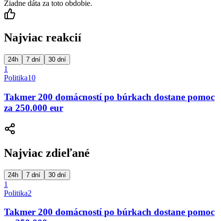
Žiadne dáta za toto obdobie.
Najviac reakcií
24h
7 dní
30 dní
1
Politika
10
Takmer 200 domácností po búrkach dostane pomoc
za 250.000 eur
Najviac zdieľané
24h
7 dní
30 dní
1
Politika
2
Takmer 200 domácností po búrkach dostane pomoc