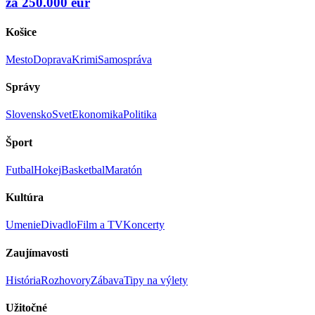
za 250.000 eur
Košice
Mesto
Doprava
Krimi
Samospráva
Správy
Slovensko
Svet
Ekonomika
Politika
Šport
Futbal
Hokej
Basketbal
Maratón
Kultúra
Umenie
Divadlo
Film a TV
Koncerty
Zaujímavosti
História
Rozhovory
Zábava
Tipy na výlety
Užitočné