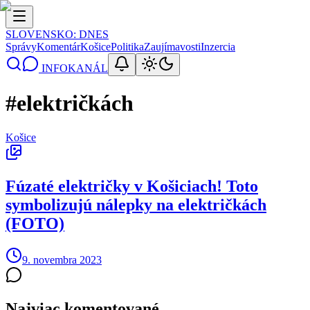
SLOVENSKO
: DNES
Správy
Komentár
Košice
Politika
Zaujímavosti
Inzercia
INFOKANÁL
#
električkách
Košice
Fúzaté električky v Košiciach! Toto
symbolizujú nálepky na električkách
(FOTO)
9. novembra 2023
Najviac komentované