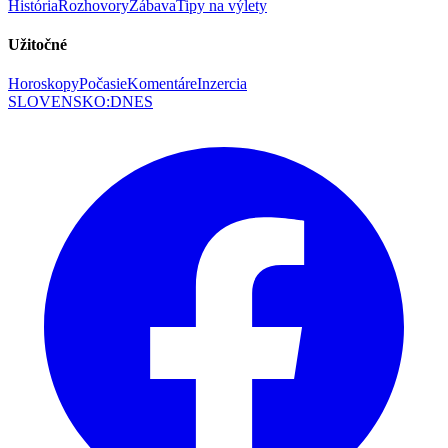
História
Rozhovory
Zábava
Tipy na výlety
Užitočné
Horoskopy
Počasie
Komentáre
Inzercia
SLOVENSKO
:
DNES