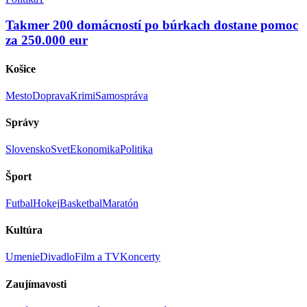
Takmer 200 domácností po búrkach dostane pomoc
za 250.000 eur
Košice
Mesto
Doprava
Krimi
Samospráva
Správy
Slovensko
Svet
Ekonomika
Politika
Šport
Futbal
Hokej
Basketbal
Maratón
Kultúra
Umenie
Divadlo
Film a TV
Koncerty
Zaujímavosti