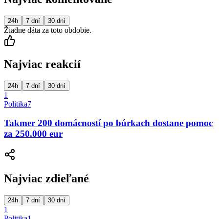
24h
7 dní
30 dní
Žiadne dáta za toto obdobie.
Najviac reakcií
24h
7 dní
30 dní
1
Politika
7
Takmer 200 domácností po búrkach dostane pomoc
za 250.000 eur
Najviac zdieľané
24h
7 dní
30 dní
1
Politika
1