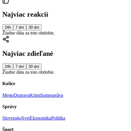
Najviac reakcií
24h
7 dní
30 dní
Žiadne dáta za toto obdobie.
Najviac zdieľané
24h
7 dní
30 dní
Žiadne dáta za toto obdobie.
Košice
Mesto
Doprava
Krimi
Samospráva
Správy
Slovensko
Svet
Ekonomika
Politika
Šport