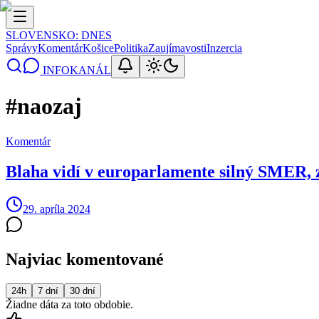
SLOVENSKO
: DNES
Správy
Komentár
Košice
Politika
Zaujímavosti
Inzercia
INFOKANÁL
#
naozaj
Komentár
Blaha vidí v europarlamente silný SMER, 
29. apríla 2024
Najviac komentované
24h
7 dní
30 dní
Žiadne dáta za toto obdobie.