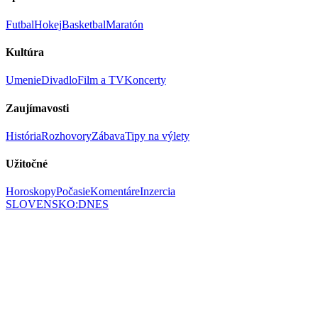
Futbal
Hokej
Basketbal
Maratón
Kultúra
Umenie
Divadlo
Film a TV
Koncerty
Zaujímavosti
História
Rozhovory
Zábava
Tipy na výlety
Užitočné
Horoskopy
Počasie
Komentáre
Inzercia
SLOVENSKO
:
DNES