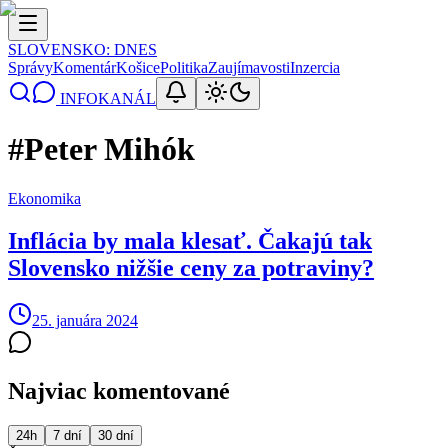
SLOVENSKO
: DNES
Správy
Komentár
Košice
Politika
Zaujímavosti
Inzercia
INFOKANÁL
#
Peter Mihók
Ekonomika
Inflácia by mala klesať. Čakajú tak
Slovensko nižšie ceny za potraviny?
25. januára 2024
Najviac komentované
24h
7 dní
30 dní