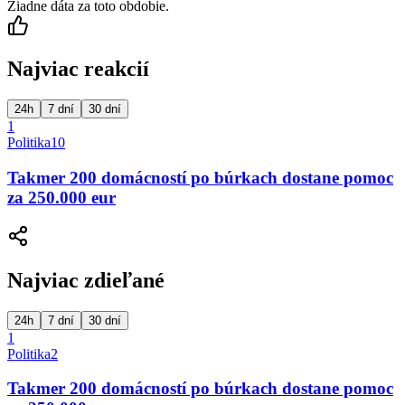
Žiadne dáta za toto obdobie.
Najviac reakcií
24h
7 dní
30 dní
1
Politika
10
Takmer 200 domácností po búrkach dostane pomoc
za 250.000 eur
Najviac zdieľané
24h
7 dní
30 dní
1
Politika
2
Takmer 200 domácností po búrkach dostane pomoc