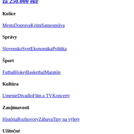
za 250.000 eur
Košice
Mesto
Doprava
Krimi
Samospráva
Správy
Slovensko
Svet
Ekonomika
Politika
Šport
Futbal
Hokej
Basketbal
Maratón
Kultúra
Umenie
Divadlo
Film a TV
Koncerty
Zaujímavosti
História
Rozhovory
Zábava
Tipy na výlety
Užitočné