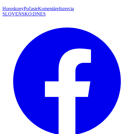
Horoskopy
Počasie
Komentáre
Inzercia
SLOVENSKO
:
DNES