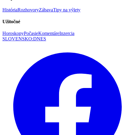
História
Rozhovory
Zábava
Tipy na výlety
Užitočné
Horoskopy
Počasie
Komentáre
Inzercia
SLOVENSKO
:
DNES