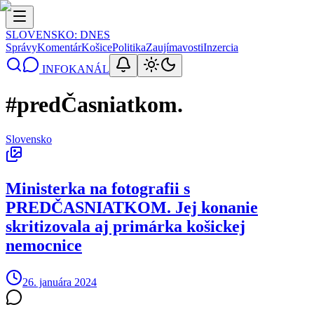
SLOVENSKO
: DNES
Správy
Komentár
Košice
Politika
Zaujímavosti
Inzercia
INFOKANÁL
#
predČasniatkom.
Slovensko
Ministerka na fotografii s
PREDČASNIATKOM. Jej konanie
skritizovala aj primárka košickej
nemocnice
26. januára 2024