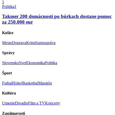
1
Politika
1
Takmer 200 domácností po búrkach dostane pomoc
za 250.000 eur
Košice
Mesto
Doprava
Krimi
Samospráva
Správy
Slovensko
Svet
Ekonomika
Politika
Šport
Futbal
Hokej
Basketbal
Maratón
Kultúra
Umenie
Divadlo
Film a TV
Koncerty
Zaujímavosti