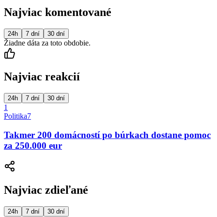
Najviac komentované
24h
7 dní
30 dní
Žiadne dáta za toto obdobie.
Najviac reakcií
24h
7 dní
30 dní
1
Politika
7
Takmer 200 domácností po búrkach dostane pomoc
za 250.000 eur
Najviac zdieľané
24h
7 dní
30 dní