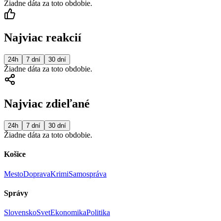
Žiadne dáta za toto obdobie.
Najviac reakcií
24h
7 dní
30 dní
Žiadne dáta za toto obdobie.
Najviac zdieľané
24h
7 dní
30 dní
Žiadne dáta za toto obdobie.
Košice
Mesto
Doprava
Krimi
Samospráva
Správy
Slovensko
Svet
Ekonomika
Politika