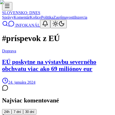
SLOVENSKO
: DNES
Správy
Komentár
Košice
Politika
Zaujímavosti
Inzercia
INFOKANÁL
#
príspevok z EÚ
Doprava
EÚ poskytne na výstavbu severného
obchvatu viac ako 69 miliónov eur
24. januára 2024
Najviac komentované
24h
7 dní
30 dní