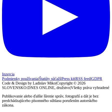
Inzercia
Podmienky používania
|
Štatúty súťaží
|
Press kit
|
RSS feed
|
GDPR
Code & Design by Ladislav Miko
|
Copyright © 2026
SLOVENSKO:DNES
ONLINE, družstvo
|
Všetky práva vyhradené
Publikovanie alebo ďalšie šírenie správ, fotografií a dát je bez
predchádzajúceho písomného súhlasu porušením autorského
zákona.