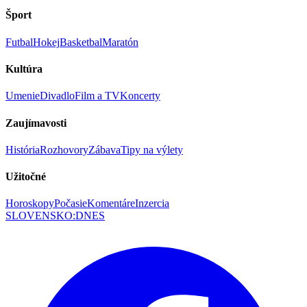
Šport
Futbal
Hokej
Basketbal
Maratón
Kultúra
Umenie
Divadlo
Film a TV
Koncerty
Zaujímavosti
História
Rozhovory
Zábava
Tipy na výlety
Užitočné
Horoskopy
Počasie
Komentáre
Inzercia
SLOVENSKO
:
DNES