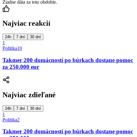
Žiadne dáta za toto obdobie.
Najviac reakcií
24h
7 dní
30 dní
1
Politika
10
Takmer 200 domácností po búrkach dostane pomoc
za 250.000 eur
Najviac zdieľané
24h
7 dní
30 dní
1
Politika
2
Takmer 200 domácností po búrkach dostane pomoc