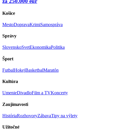
za 250.000 eur
Košice
Mesto
Doprava
Krimi
Samospráva
Správy
Slovensko
Svet
Ekonomika
Politika
Šport
Futbal
Hokej
Basketbal
Maratón
Kultúra
Umenie
Divadlo
Film a TV
Koncerty
Zaujímavosti
História
Rozhovory
Zábava
Tipy na výlety
Užitočné