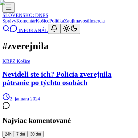
SLOVENSKO
: DNES
Správy
Komentár
Košice
Politika
Zaujímavosti
Inzercia
INFOKANÁL
#
zverejnila
KRPZ Košice
Nevideli ste ich? Polícia zverejnila
pátranie po týchto osobách
2. januára 2024
Najviac komentované
24h
7 dní
30 dní