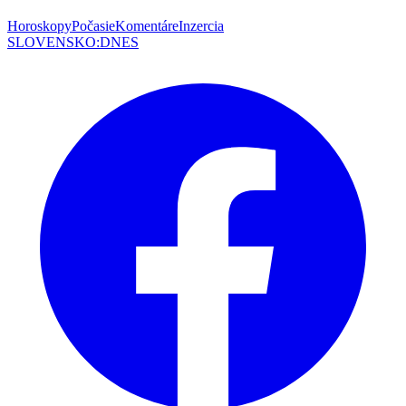
Horoskopy
Počasie
Komentáre
Inzercia
SLOVENSKO
:
DNES