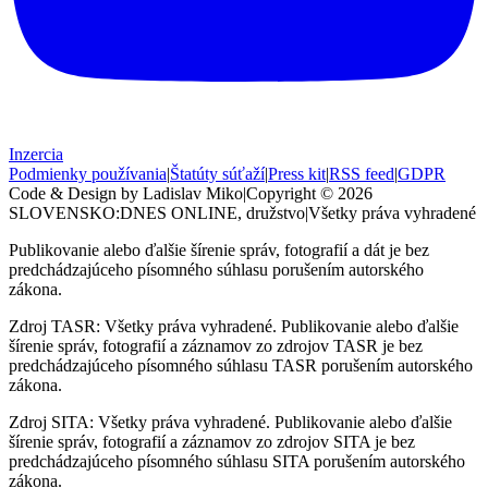
Inzercia
Podmienky používania
|
Štatúty súťaží
|
Press kit
|
RSS feed
|
GDPR
Code & Design by Ladislav Miko
|
Copyright © 2026
SLOVENSKO:DNES
ONLINE, družstvo
|
Všetky práva vyhradené
Publikovanie alebo ďalšie šírenie správ, fotografií a dát je bez
predchádzajúceho písomného súhlasu porušením autorského
zákona.
Zdroj TASR: Všetky práva vyhradené. Publikovanie alebo ďalšie
šírenie správ, fotografií a záznamov zo zdrojov TASR je bez
predchádzajúceho písomného súhlasu TASR porušením autorského
zákona.
Zdroj SITA: Všetky práva vyhradené. Publikovanie alebo ďalšie
šírenie správ, fotografií a záznamov zo zdrojov SITA je bez
predchádzajúceho písomného súhlasu SITA porušením autorského
zákona.