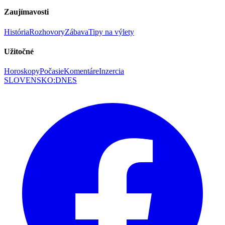
Zaujímavosti
História
Rozhovory
Zábava
Tipy na výlety
Užitočné
Horoskopy
Počasie
Komentáre
Inzercia
SLOVENSKO
:
DNES