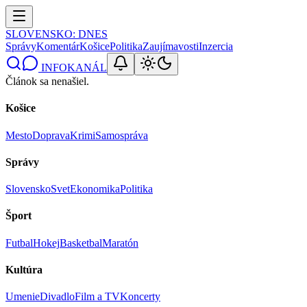
SLOVENSKO
: DNES
Správy
Komentár
Košice
Politika
Zaujímavosti
Inzercia
INFOKANÁL
Článok sa nenašiel.
Košice
Mesto
Doprava
Krimi
Samospráva
Správy
Slovensko
Svet
Ekonomika
Politika
Šport
Futbal
Hokej
Basketbal
Maratón
Kultúra
Umenie
Divadlo
Film a TV
Koncerty