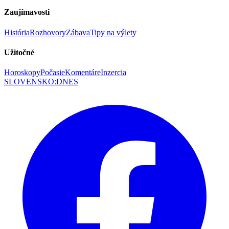
Zaujímavosti
História
Rozhovory
Zábava
Tipy na výlety
Užitočné
Horoskopy
Počasie
Komentáre
Inzercia
SLOVENSKO
:
DNES