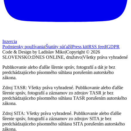
Inzercia
Podmienky používania
|
Štatúty súťaží
|
Press kit
|
RSS feed
|
GDPR
Code & Design by Ladislav Miko
|
Copyright © 2026
SLOVENSKO:DNES
ONLINE, družstvo
|
Všetky práva vyhradené
Publikovanie alebo ďalšie šírenie správ, fotografií a dát je bez
predchádzajúceho písomného súhlasu porušením autorského
zákona.
Zdroj TASR: Všetky práva vyhradené. Publikovanie alebo ďalšie
šírenie správ, fotografií a záznamov zo zdrojov TASR je bez
predchádzajúceho písomného súhlasu TASR porušením autorského
zákona.
Zdroj SITA: Všetky práva vyhradené. Publikovanie alebo ďalšie
šírenie správ, fotografií a záznamov zo zdrojov SITA je bez
predchádzajúceho písomného súhlasu SITA porušením autorského
zákona.