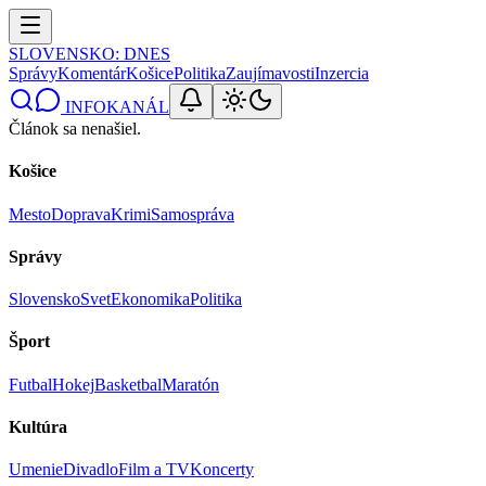
SLOVENSKO
: DNES
Správy
Komentár
Košice
Politika
Zaujímavosti
Inzercia
INFOKANÁL
Článok sa nenašiel.
Košice
Mesto
Doprava
Krimi
Samospráva
Správy
Slovensko
Svet
Ekonomika
Politika
Šport
Futbal
Hokej
Basketbal
Maratón
Kultúra
Umenie
Divadlo
Film a TV
Koncerty