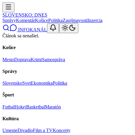
SLOVENSKO
: DNES
Správy
Komentár
Košice
Politika
Zaujímavosti
Inzercia
INFOKANÁL
Článok sa nenašiel.
Košice
Mesto
Doprava
Krimi
Samospráva
Správy
Slovensko
Svet
Ekonomika
Politika
Šport
Futbal
Hokej
Basketbal
Maratón
Kultúra
Umenie
Divadlo
Film a TV
Koncerty