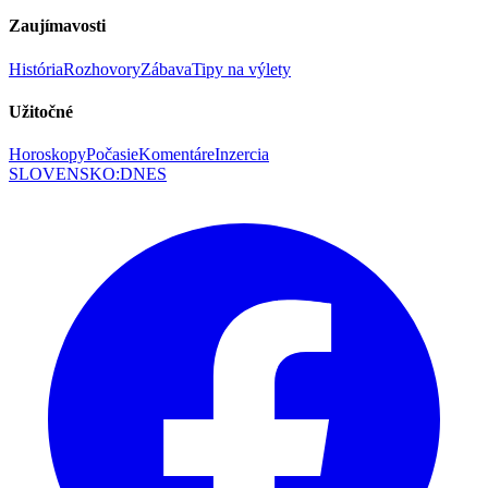
Zaujímavosti
História
Rozhovory
Zábava
Tipy na výlety
Užitočné
Horoskopy
Počasie
Komentáre
Inzercia
SLOVENSKO
:
DNES