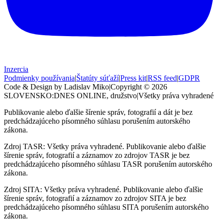
Inzercia
Podmienky používania
|
Štatúty súťaží
|
Press kit
|
RSS feed
|
GDPR
Code & Design by Ladislav Miko
|
Copyright © 2026
SLOVENSKO:DNES
ONLINE, družstvo
|
Všetky práva vyhradené
Publikovanie alebo ďalšie šírenie správ, fotografií a dát je bez
predchádzajúceho písomného súhlasu porušením autorského
zákona.
Zdroj TASR: Všetky práva vyhradené. Publikovanie alebo ďalšie
šírenie správ, fotografií a záznamov zo zdrojov TASR je bez
predchádzajúceho písomného súhlasu TASR porušením autorského
zákona.
Zdroj SITA: Všetky práva vyhradené. Publikovanie alebo ďalšie
šírenie správ, fotografií a záznamov zo zdrojov SITA je bez
predchádzajúceho písomného súhlasu SITA porušením autorského
zákona.