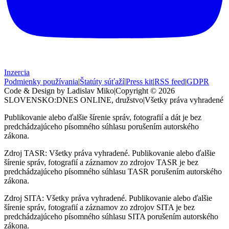
Inzercia
Podmienky používania
|
Štatúty súťaží
|
Press kit
|
RSS feed
|
GDPR
Code & Design by Ladislav Miko
|
Copyright © 2026
SLOVENSKO:DNES
ONLINE, družstvo
|
Všetky práva vyhradené
Publikovanie alebo ďalšie šírenie správ, fotografií a dát je bez
predchádzajúceho písomného súhlasu porušením autorského
zákona.
Zdroj TASR: Všetky práva vyhradené. Publikovanie alebo ďalšie
šírenie správ, fotografií a záznamov zo zdrojov TASR je bez
predchádzajúceho písomného súhlasu TASR porušením autorského
zákona.
Zdroj SITA: Všetky práva vyhradené. Publikovanie alebo ďalšie
šírenie správ, fotografií a záznamov zo zdrojov SITA je bez
predchádzajúceho písomného súhlasu SITA porušením autorského
zákona.