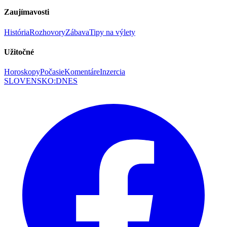
Zaujímavosti
História
Rozhovory
Zábava
Tipy na výlety
Užitočné
Horoskopy
Počasie
Komentáre
Inzercia
SLOVENSKO
:
DNES