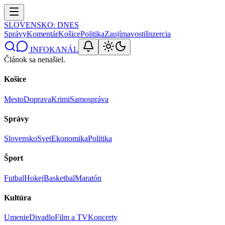
SLOVENSKO
: DNES
Správy
Komentár
Košice
Politika
Zaujímavosti
Inzercia
INFOKANÁL
Článok sa nenašiel.
Košice
Mesto
Doprava
Krimi
Samospráva
Správy
Slovensko
Svet
Ekonomika
Politika
Šport
Futbal
Hokej
Basketbal
Maratón
Kultúra
Umenie
Divadlo
Film a TV
Koncerty