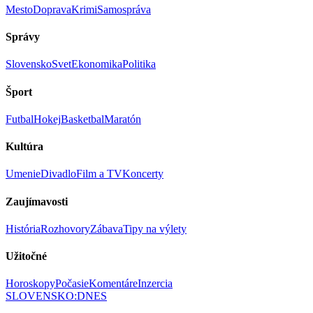
Mesto
Doprava
Krimi
Samospráva
Správy
Slovensko
Svet
Ekonomika
Politika
Šport
Futbal
Hokej
Basketbal
Maratón
Kultúra
Umenie
Divadlo
Film a TV
Koncerty
Zaujímavosti
História
Rozhovory
Zábava
Tipy na výlety
Užitočné
Horoskopy
Počasie
Komentáre
Inzercia
SLOVENSKO
:
DNES