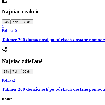
Najviac reakcií
24h
7 dní
30 dní
1
Politika
10
Takmer 200 domácností po búrkach dostane pomoc z
Najviac zdieľané
24h
7 dní
30 dní
1
Politika
2
Takmer 200 domácností po búrkach dostane pomoc z
Košice