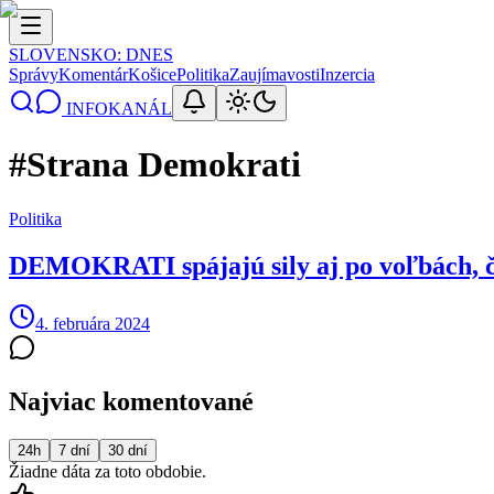
SLOVENSKO
: DNES
Správy
Komentár
Košice
Politika
Zaujímavosti
Inzercia
INFOKANÁL
#
Strana Demokrati
Politika
DEMOKRATI spájajú sily aj po voľbách, č
4. februára 2024
Najviac komentované
24h
7 dní
30 dní
Žiadne dáta za toto obdobie.