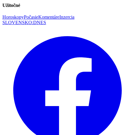
Užitočné
Horoskopy
Počasie
Komentáre
Inzercia
SLOVENSKO
:
DNES