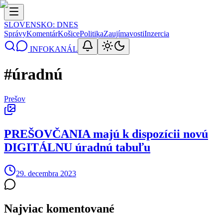
SLOVENSKO
: DNES
Správy
Komentár
Košice
Politika
Zaujímavosti
Inzercia
INFOKANÁL
#
úradnú
Prešov
PREŠOVČANIA majú k dispozícii novú
DIGITÁLNU úradnú tabuľu
29. decembra 2023
Najviac komentované