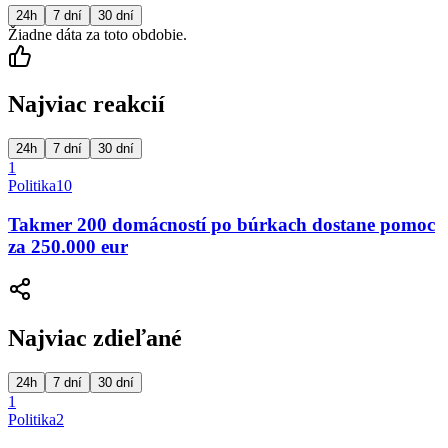
24h
7 dní
30 dní
Žiadne dáta za toto obdobie.
Najviac reakcií
24h
7 dní
30 dní
1
Politika
10
Takmer 200 domácností po búrkach dostane pomoc
za 250.000 eur
Najviac zdieľané
24h
7 dní
30 dní
1
Politika
2