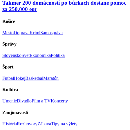
Takmer 200 domácností po búrkach dostane pomoc
za 250.000 eur
Košice
Mesto
Doprava
Krimi
Samospráva
Správy
Slovensko
Svet
Ekonomika
Politika
Šport
Futbal
Hokej
Basketbal
Maratón
Kultúra
Umenie
Divadlo
Film a TV
Koncerty
Zaujímavosti
História
Rozhovory
Zábava
Tipy na výlety